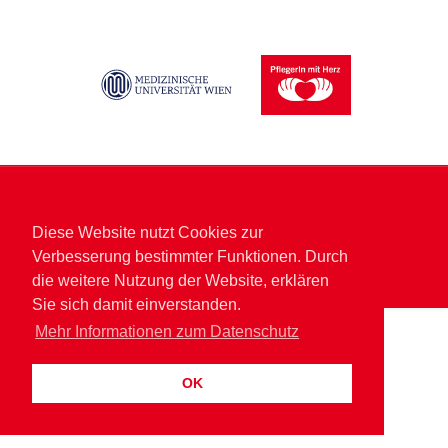
© 2025 PflegerIn mit Herz
Diese Website nutzt Cookies zur
Impressum und Rechtshinweise
Datenschutz
Verbesserung bestimmter Funktionen. Durch
Datenschutz für „PflegerIn mit Herz“
Kontakt
die weitere Nutzung der Website, erklären
Sie sich damit einverstanden.
Mehr Informationen zum Datenschutz
OK